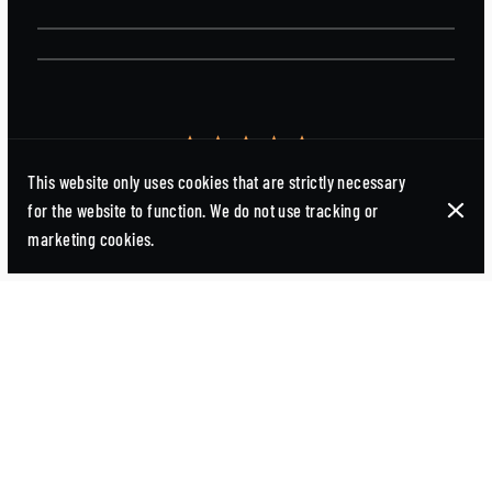
Tin es súper amable y me encantaría
This website only uses cookies that are strictly necessary
volver me encanta , el postre es
for the website to function. We do not use tracking or
fantástico! Y la comida buenísima
marketing cookies.
Jara Perez